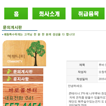
제목
루바 
작성자
오창
작성일자
2019-
안녕하세요.
콘테이너 3*6 에 나무루바 
자제 견적좀 받을수 있을까요?
재단도 해주실수있는건지 도 
010 9429 2918